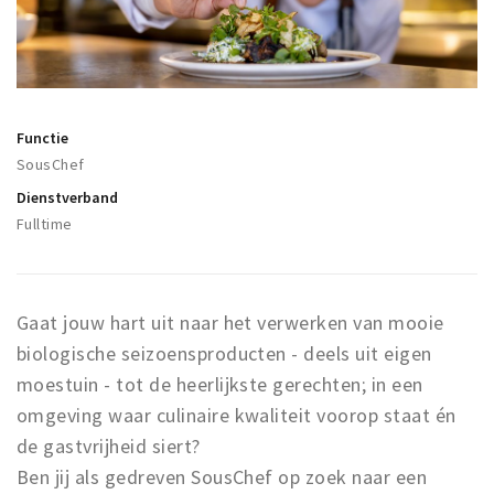
Winkelgebieden
Parkeren
Bezienswaardigheden
Functie
Musea, theaters & podia
SousChef
Uitjes & activiteiten
Dienstverband
Fulltime
Toeristische routes
Natuurgebieden
Baroniepoorten
Gaat jouw hart uit naar het verwerken van mooie
Sport
biologische seizoensproducten - deels uit eigen
moestuin - tot de heerlijkste gerechten; in een
Privacy
omgeving waar culinaire kwaliteit voorop staat én
de gastvrijheid siert?
Inloggen
Ben jij als gedreven SousChef op zoek naar een