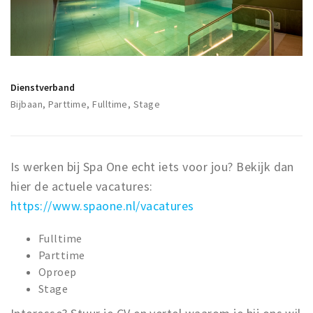
Winkelgebieden
Parkeren
Bezienswaardigheden
Dienstverband
Musea, theaters & podia
Bijbaan, Parttime, Fulltime, Stage
Uitjes & activiteiten
Toeristische routes
Is werken bij Spa One echt iets voor jou? Bekijk dan
Natuurgebieden
hier de actuele vacatures:
Baroniepoorten
https://www.spaone.nl/vacatures
Sport
Fulltime
Privacy
Parttime
Oproep
Inloggen
Stage