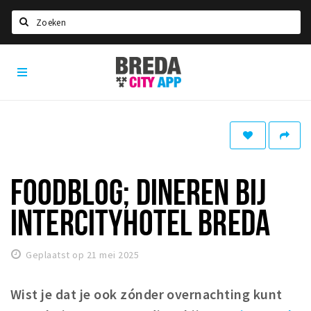
Zoeken
Breda
Home
City
App
Agenda
Deals
Party pics
Nieuws, interviews & blogs
FOODBLOG; DINEREN BIJ
Eten
INTERCITYHOTEL BREDA
Drinken
Slapen
Geplaatst op 21 mei 2025
Recreatief
Wist je dat je ook zónder overnachting kunt
Winkels