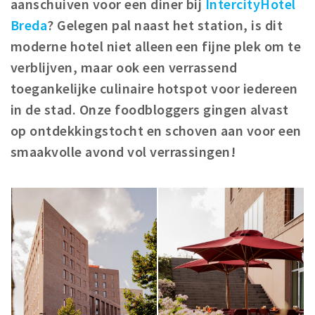
aanschuiven voor een diner bij
IntercityHotel
Winkelgebieden
Breda
? Gelegen pal naast het station, is dit
Parkeren
moderne hotel niet alleen een fijne plek om te
verblijven, maar ook een verrassend
Bezienswaardigheden
toegankelijke culinaire hotspot voor iedereen
Musea, theaters & podia
in de stad. Onze foodbloggers gingen alvast
Uitjes & activiteiten
op ontdekkingstocht en schoven aan voor een
Toeristische routes
smaakvolle avond vol verrassingen!
Natuurgebieden
Baroniepoorten
Sport
Privacy
Inloggen