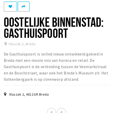
Winkelgebieden
Parkeren
OOSTELIJKE BINNENSTAD:
Bezienswaardigheden
GASTHUISPOORT
Musea, theaters & podia
Uitjes & activiteiten
Vlaszak 2
,
Breda
Toeristische routes
De Gasthuispoort is volled nieuw ontwikkeld gebied in
Natuurgebieden
Breda met een mooie mix van horeca en retail. De
Gasthuispoort is de verbinding tussen de Veemarkstraat
Baroniepoorten
en de Boschstraat, waar ook het Breda's Museum zit. Het
Sport
Valkenbergpark is op steenworp afstand.
Privacy
Vlaszak 2
,
4811GR
Breda
Inloggen