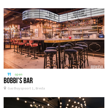
open
restaurant
BOBBI'S BAR
Gasthuyspoort 1, Breda