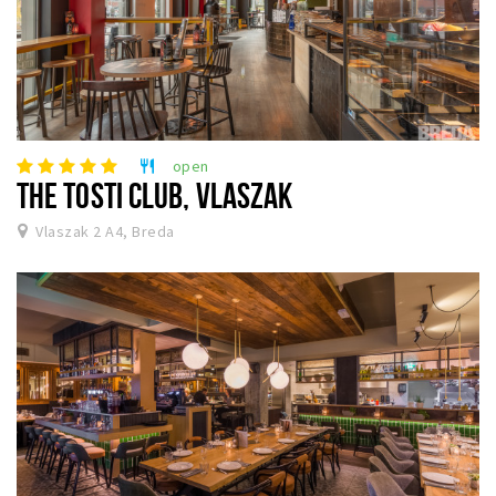
open
restaurant
THE TOSTI CLUB, VLASZAK
Vlaszak 2 A4, Breda