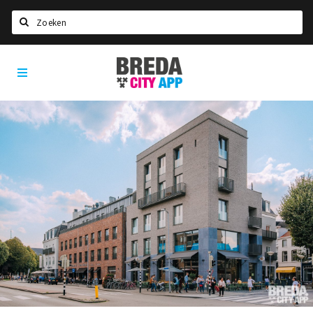
Zoeken
Breda
Home
City
App
Agenda
Deals
Party pics
Nieuws, interviews & blogs
Eten
Drinken
Slapen
Recreatief
Winkels