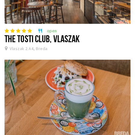
open
restaurant
THE TOSTI CLUB, VLASZAK
Vlaszak 2 A4, Breda