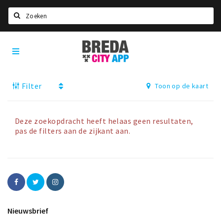
Zoeken
Breda
Home
City
App
Agenda
Filter
Toon op de kaart
Deals
Party pics
Nieuws, interviews & blogs
Deze zoekopdracht heeft helaas geen resultaten,
pas de filters aan de zijkant aan.
Eten
Drinken
Slapen
Recreatief
Nieuwsbrief
Winkels