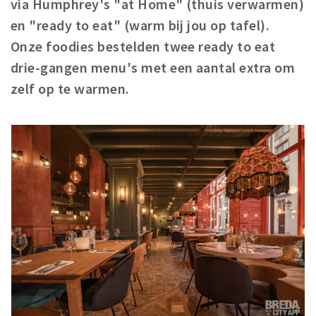
via Humphrey's "at Home" (thuis verwarmen)
Winkelgebieden
en "ready to eat" (warm bij jou op tafel).
Parkeren
Onze foodies bestelden twee ready to eat
drie-gangen menu's met een aantal extra om
Bezienswaardigheden
zelf op te warmen.
Musea, theaters & podia
Uitjes & activiteiten
Toeristische routes
Natuurgebieden
Baroniepoorten
Sport
Privacy
Inloggen