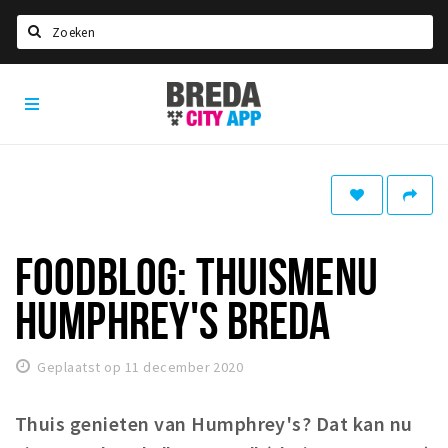
Zoeken
Breda
Home
City
App
Agenda
Deals
Party pics
Nieuws, interviews & blogs
FOODBLOG: THUISMENU
Eten
HUMPHREY'S BREDA
Drinken
Slapen
Geplaatst op 11 december 2020
Recreatief
Thuis genieten van Humphrey's? Dat kan nu
Winkels