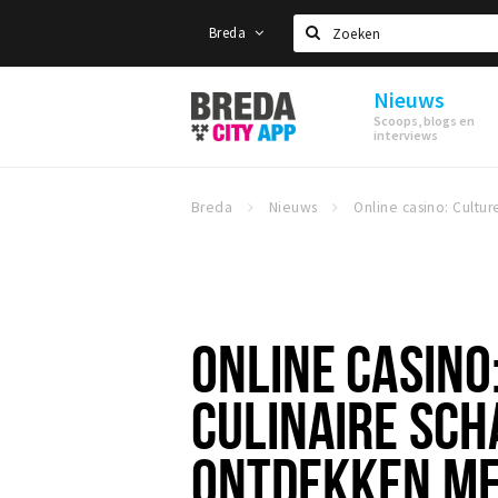
Breda
Zoeken
Nieuws
Stappen
Scoops, blogs en
&
interviews
Shoppen
Breda
Breda
Nieuws
ONLINE CASINO
CULINAIRE SCH
ONTDEKKEN ME