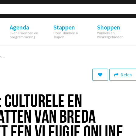
Agenda
Stappen
Shoppen
Evenementen en
Eten, drinken &
Winkels en
programmering
slapen
winkelgebieden
Online casino: Culturele en culinaire schatten van Breda ontdekken met een vleugje online spelplezier
Delen
: CULTURELE EN
ATTEN VAN BREDA
T EEN VLEUGJE ONLINE