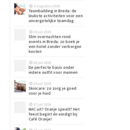
3 augustus 2026
Teambuilding in Breda: de
leukste activiteiten voor een
onvergetelijke teamdag
24 juli 2026
Slim overnachten rond
events in Breda: zo boek je
een hotel zonder verborgen
kosten
24 juli 2026
De perfecte basis onder
iedere outfit voor mannen
24 juli 2026
Skincare: zo zorg je goed
voor je huid
17 juli 2026
NAC uit? Oranje speelt? Het
feest begint én eindigt bij
Café Oranje!