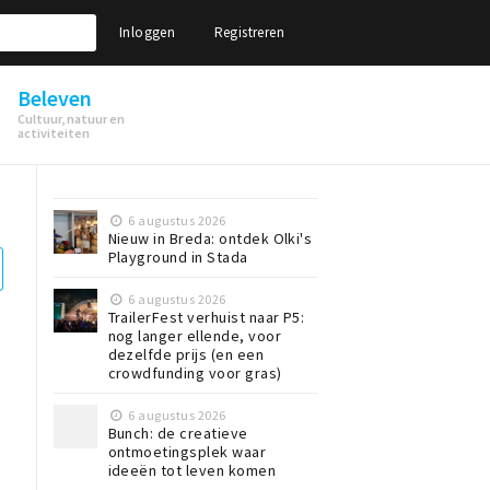
Inloggen
Registreren
Beleven
Cultuur, natuur en
activiteiten
6 augustus 2026
Nieuw in Breda: ontdek Olki's
Playground in Stada
6 augustus 2026
TrailerFest verhuist naar P5:
nog langer ellende, voor
dezelfde prijs (en een
crowdfunding voor gras)
6 augustus 2026
Bunch: de creatieve
ontmoetingsplek waar
ideeën tot leven komen