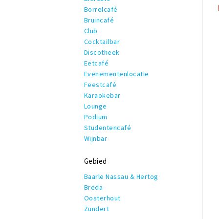
Borrelcafé
Bruincafé
Club
Cocktailbar
Discotheek
Eetcafé
Evenementenlocatie
Feestcafé
Karaokebar
Lounge
Podium
Studentencafé
Wijnbar
Gebied
Baarle Nassau & Hertog
Breda
Oosterhout
Zundert