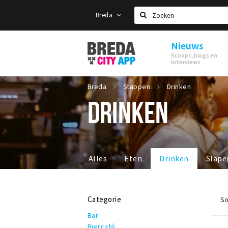
Breda
Zoeken
Nieuws
Stappen
Scoops, blogs en
&
interviews
Shoppen
Breda
Breda
Stappen
Drinken
DRINKEN
Alles
Eten
Drinken
Slape
Categorie
So
Bar
Biercafé