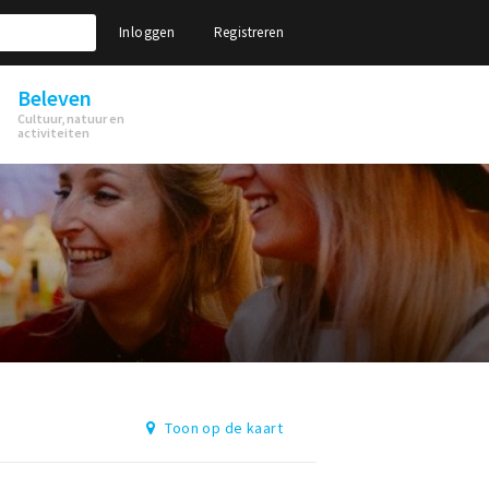
Inloggen
Registreren
Beleven
Cultuur, natuur en
activiteiten
Toon op de kaart