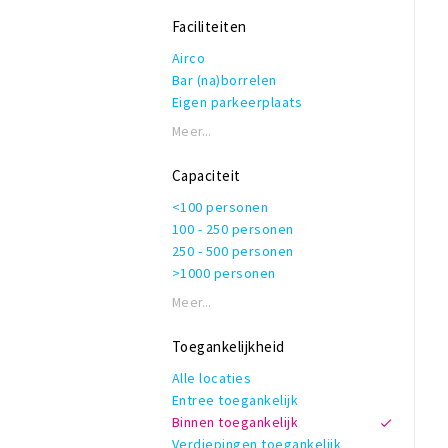
Ambient
Folk
Faciliteiten
Irish
Airco
Bar (na)borrelen
Eigen parkeerplaats
Garderobe
Meer...
Honden toegestaan
Rolstoeltoegankelijk
Capaciteit
Invalidentoilet
<100 personen
Kindvriendelijk
100 - 250 personen
Private dining
250 - 500 personen
Rookruimte
>1000 personen
Reserveren mogelijk
Terras of binnentuin
Meer...
Te huur voor privé gelegenheden
WiFi
Toegankelijkheid
Alle locaties
Entree toegankelijk
Binnen toegankelijk
Verdiepingen toegankelijk