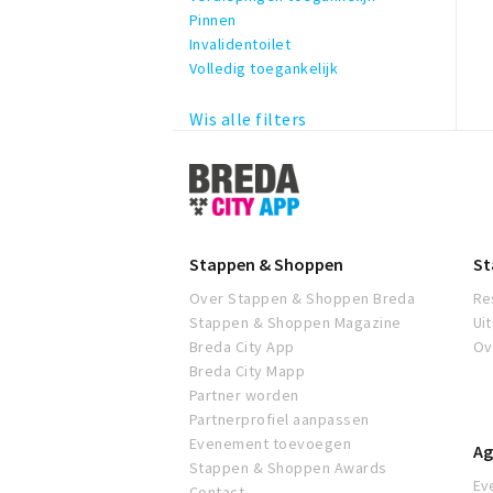
Pinnen
Invalidentoilet
Volledig toegankelijk
Wis alle filters
Stappen
&
Shoppen
Breda
Stappen & Shoppen
St
Over Stappen & Shoppen Breda
Re
Stappen & Shoppen Magazine
Ui
Breda City App
Ov
Breda City Mapp
Partner worden
Partnerprofiel aanpassen
Evenement toevoegen
Ag
Stappen & Shoppen Awards
Ev
Contact