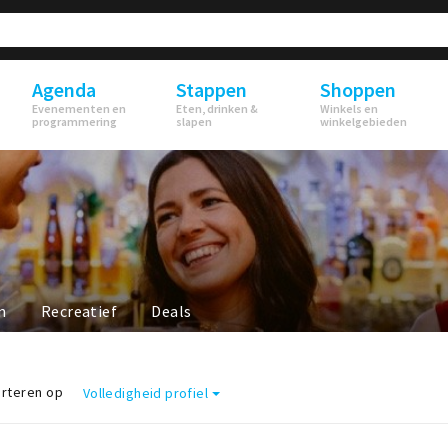
Agenda
Stappen
Shoppen
Evenementen en
Eten, drinken &
Winkels en
programmering
slapen
winkelgebieden
n
Recreatief
Deals
rteren op
Volledigheid profiel