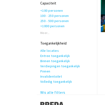
Rolstoeltoegankelijk
Capaciteit
Invalidentoilet
<100 personen
Kindvriendelijk
100 - 250 personen
Private dining
250 - 500 personen
Rookruimte
>1000 personen
Reserveren mogelijk
Terras of binnentuin
Meer...
Te huur voor privé gelegenheden
WiFi
Toegankelijkheid
Alle locaties
Entree toegankelijk
Binnen toegankelijk
Verdiepingen toegankelijk
Pinnen
Invalidentoilet
Volledig toegankelijk
Wis alle filters
Stappen