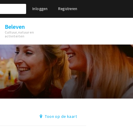
Inloggen
Registreren
Beleven
Cultuur, natuur en
activiteiten
Toon op de kaart