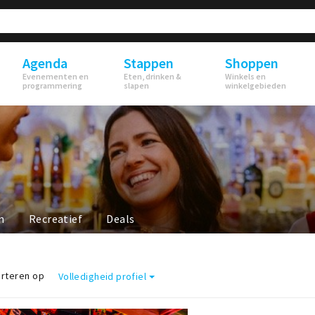
Agenda
Stappen
Shoppen
Evenementen en
Eten, drinken &
Winkels en
programmering
slapen
winkelgebieden
n
Recreatief
Deals
rteren op
Volledigheid profiel