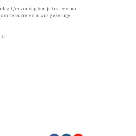
rdag t/m zondag kun je tot een uur
t om te borrelen in ons gezellige
 het volume van de...
eda