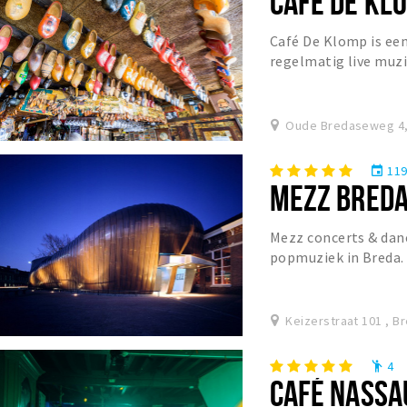
CAFÉ DE KL
Café De Klomp is ee
regelmatig live muzi
Oude Bredaseweg 4,
11
event
MEZZ BRED
Mezz concerts & danc
popmuziek in Breda. 
geluidsinstallatie v
Keizerstraat 101 , B
4
emoji_people
CAFÉ NASSA