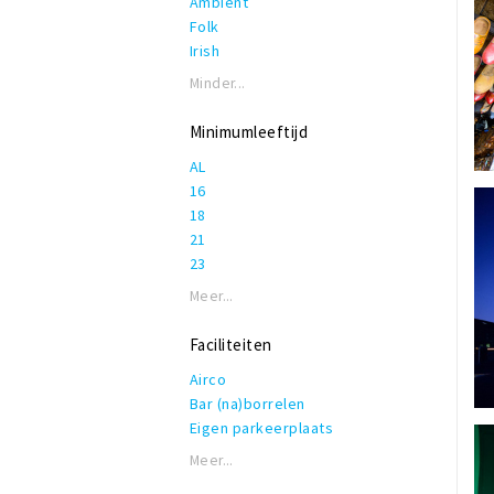
Ambient
Folk
Irish
Minder...
Minimumleeftijd
AL
16
18
21
23
Meer...
Faciliteiten
Airco
Bar (na)borrelen
Eigen parkeerplaats
Garderobe
Meer...
Honden toegestaan