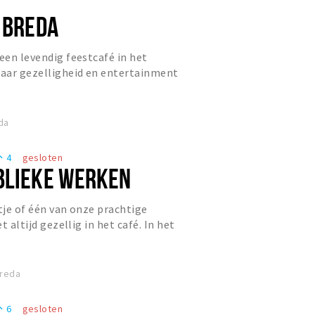
N BREDA
 een levendig feestcafé in het
aar gezelligheid en entertainment
da
4
gesloten
eople
BLIEKE WERKEN
ntje of één van onze prachtige
et altijd gezellig in het café. In het
ellig lunchen of...
Breda
6
gesloten
eople