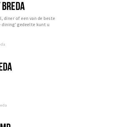
T BREDA
l, diner of een van de beste
ne dining’ gedeelte kunt u
 van een chique diner, terwijl d...
eda
REDA
reda