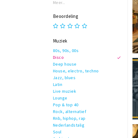
Meer...
Beoordeling
Muziek
80s, 90s, 00s
Disco
Deep house
House, electro, techno
Jazz, blues
Latin
Live muziek
Lounge
Pop & top 40
Rock, alternatief
Rnb, hiphop, rap
Nederlandstalig
Soul