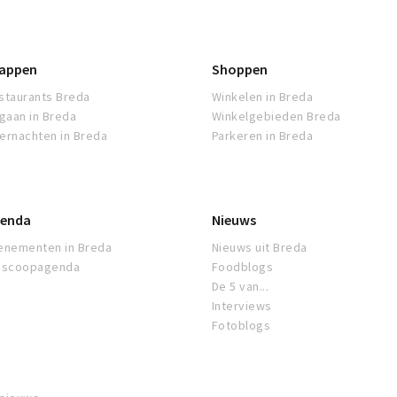
appen
Shoppen
staurants Breda
Winkelen in Breda
tgaan in Breda
Winkelgebieden Breda
ernachten in Breda
Parkeren in Breda
enda
Nieuws
enementen in Breda
Nieuws uit Breda
oscoopagenda
Foodblogs
De 5 van...
Interviews
Fotoblogs