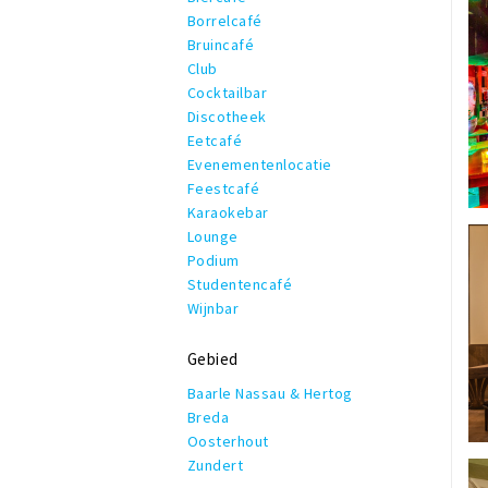
Borrelcafé
Bruincafé
Club
Cocktailbar
Discotheek
Eetcafé
Evenementenlocatie
Feestcafé
Karaokebar
Lounge
Podium
Studentencafé
Wijnbar
Gebied
Baarle Nassau & Hertog
Breda
Oosterhout
Zundert