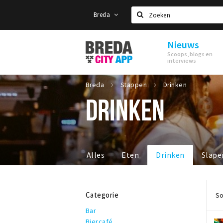
Breda
Zoeken
Nieuws
Stappen
Scoops, blogs en
&
interviews
Shoppen
Breda
Breda
Stappen
Drinken
DRINKEN
Alles
Eten
Drinken
Slape
Categorie
So
Bar
Biercafé