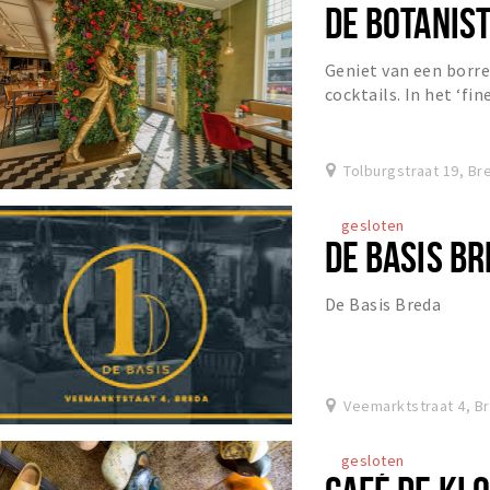
DE BOTANIS
Geniet van een borre
cocktails. In het ‘fi
bijvoorbeeld genieten
Tolburgstraat 19, Br
gesloten
DE BASIS B
De Basis Breda
Veemarktstraat 4, B
gesloten