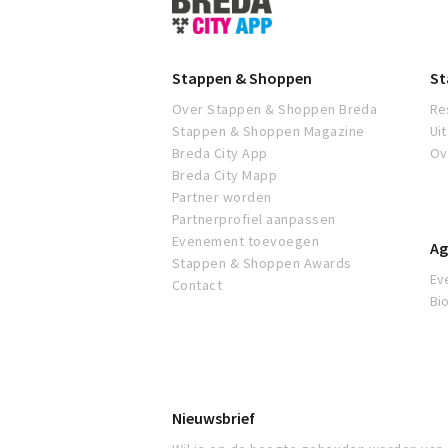
&
Shoppen
Breda
Stappen & Shoppen
St
Over Stappen & Shoppen Breda
Re
Stappen & Shoppen Magazine
Ui
Breda City App
Ov
Breda City Mapp
Partner worden
Partnerprofiel aanpassen
Evenement toevoegen
Ag
Stappen & Shoppen Awards
Ev
Contact
Bi
Nieuwsbrief