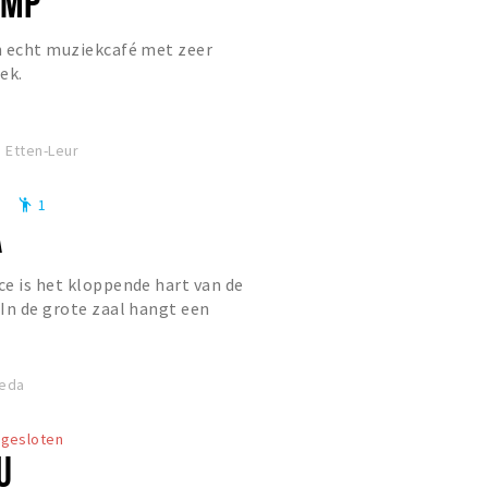
OMP
n echt muziekcafé met zeer
ek.
 Etten-Leur
9
1
emoji_people
A
e is het kloppende hart van de
In de grote zaal hangt een
an topniveau en er kunnen 600 mu...
reda
gesloten
U