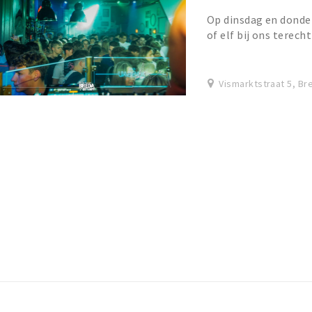
Op dinsdag en donde
of elf bij ons terech
café. Na die tijd gaat
Vismarktstraat 5, Br