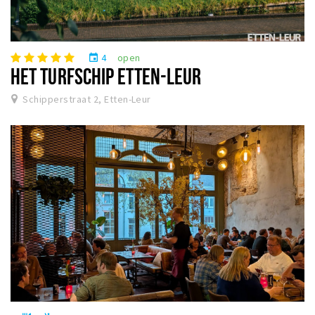
4
open
event
HET TURFSCHIP ETTEN-LEUR
Schipperstraat 2, Etten-Leur