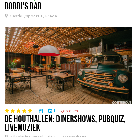
BOBBI'S BAR
Gasthuyspoort 1, Breda
1
gesloten
restaurant
event
DE HOUTHALLEN: DINERSHOWS, PUBQUIZ,
LIVEMUZIEK