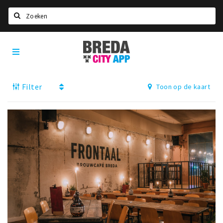
Zoeken
Breda
Home
City
App
Agenda
Filter
Toon op de kaart
Deals
Party pics
Nieuws, interviews & blogs
Eten
Drinken
Slapen
Recreatief
Winkels