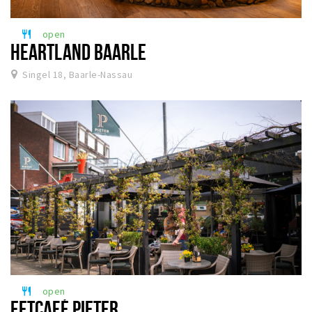
open
restaurant
HEARTLAND BAARLE
Singel 18, Baarle-Nassau
open
restaurant
EETCAFÉ PIETER