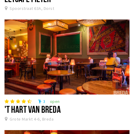
Spoorstraat 63A, Dorst
3
open
emoji_people
'T HART VAN BREDA
Grote Markt 4-6, Breda