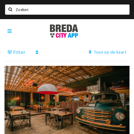
Zoeken
Breda
Home
City
App
Agenda
Filter
Toon op de kaart
Deals
Party pics
Nieuws, interviews & blogs
Eten
Drinken
Slapen
Recreatief
Winkels