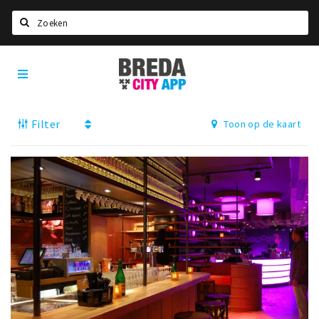
Zoeken
Breda
Home
City
App
Agenda
Filter
Toon op de kaart
Deals
Party pics
Nieuws, interviews & blogs
Eten
Drinken
Slapen
Recreatief
Winkels