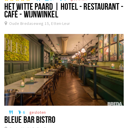
HET WITTE PAARD | HOTEL - RESTAURANT -
CAFÉ - WIJNWINKEL
Oude Bredaseweg 15, Etten-Leur
6
gesloten
restaurant
emoji_people
BLEUE BAR BISTRO