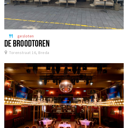
gesloten
restaurant
DE BROODTOREN
Torenstraat 16, Breda