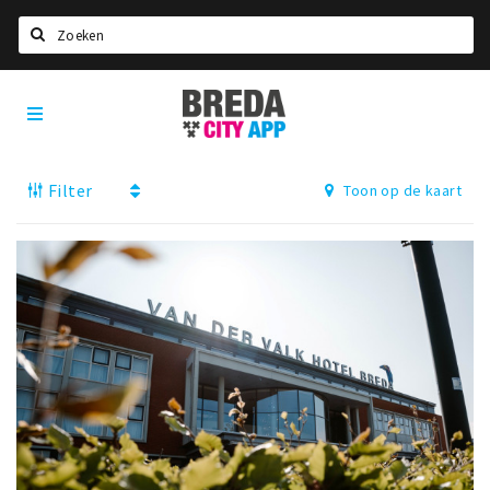
Zoeken
Breda
Home
City
App
Agenda
Filter
Toon op de kaart
Deals
Party pics
Nieuws, interviews & blogs
Eten
Drinken
Slapen
Recreatief
Winkels