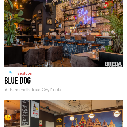
gesloten
restaurant
BLUE DOG
Karnemelkstraat 20A, Breda