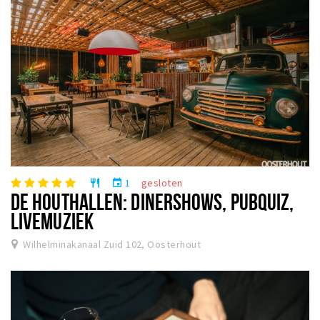
1
gesloten
restaurant
event
DE HOUTHALLEN: DINERSHOWS, PUBQUIZ,
LIVEMUZIEK
Wilhelminakanaal Zuid 102, Oosterhout