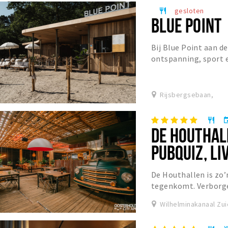
gesloten
restaurant
BLUE POINT
Bij Blue Point aan 
ontspanning, sport 
Rijsbergsebaan,
restaurant
eve
DE HOUTHAL
PUBQUIZ, L
De Houthallen is zo’
tegenkomt. Verborge
van Galvanitas ligt e
Wilhelminakanaal Zu