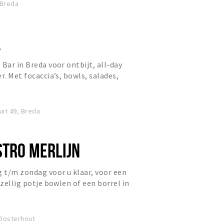
 Breda
A
Bar in Breda voor ontbijt, all-day
r. Met focaccia’s, bowls, salades,
ha, verse juices...
at 49, Breda
STRO MERLIJN
g t/m zondag voor u klaar, voor een
ezellig potje bowlen of een borrel in
 Oosterhout