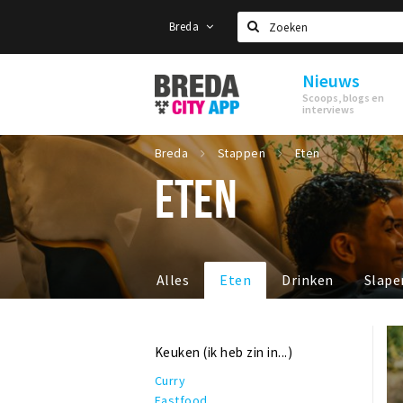
Breda
Zoeken
Nieuws
Stappen
Scoops, blogs en
&
interviews
Shoppen
Breda
Breda
Stappen
Eten
ETEN
Alles
Eten
Drinken
Slape
Keuken (ik heb zin in...)
Curry
Fastfood