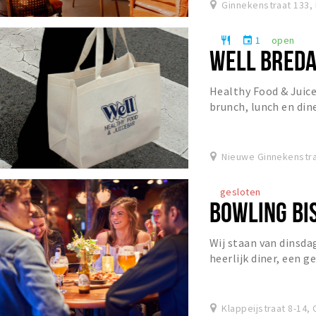
Ginnekenstraat 133,
1
open
restaurant
event
WELL BRED
Healthy Food & Juice 
brunch, lunch en dine
specialty coffee, matc
Nieuwe Ginnekenstra
gesloten
BOWLING BI
Wij staan van dinsda
heerlijk diner, een g
het Grand Café!
Klappeijstraat 8-14,