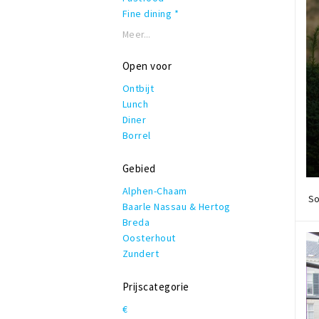
Fine dining *
Frans
Meer...
Grieks
Grill
Open voor
Hamburgers
Ontbijt
IJs en ander lekkers
Lunch
Indiaas
Diner
Indonesisch
Borrel
Internationaal
Italiaans
Gebied
Japans
Koffie, lunch & lekkers
Alphen-Chaam
So
Latijns-Amerikaans
Baarle Nassau & Hertog
Mediterraan
Breda
Moors
Oosterhout
Nederlands - Belgisch
Zundert
Oosters - Orientaal
Pannenkoeken
Prijscategorie
Pizza
€
Snelle hap