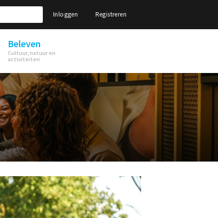
Inloggen
Registreren
Beleven
Cultuur, natuur en
activiteiten