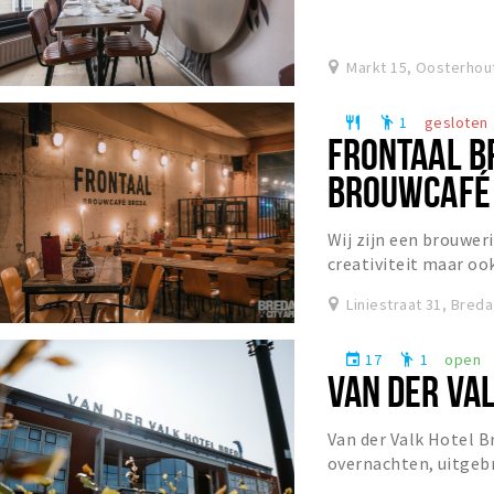
een sfeervol restaura
Markt 15, Oosterhou
1
gesloten
restaurant
emoji_people
FRONTAAL B
BROUWCAFÉ
Wij zijn een brouweri
creativiteit maar oo
helderheid van sommi
Liniestraat 31, Breda
17
1
open
event
emoji_people
VAN DER VA
Van der Valk Hotel 
overnachten, uitgebr
ligging voor zowel o