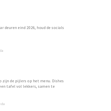
r deuren eind 2026, houd de socials
eda
p zijn de pijlers op het menu. Dishes
een tafel vol lekkers, samen te
ens. De prominent a...
eda