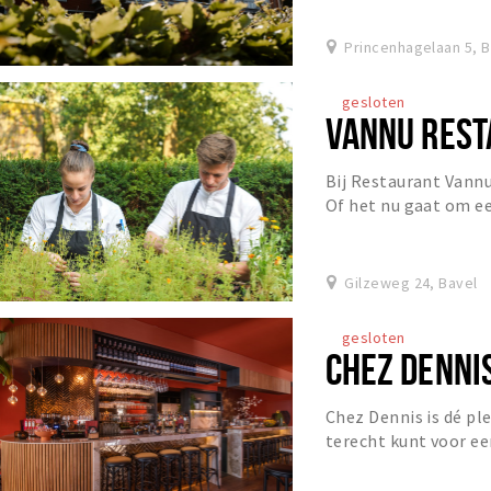
Princenhagelaan 5, 
gesloten
VANNU REST
Bij Restaurant Vannu
Of het nu gaat om ee
diner of een gezellige
Gilzeweg 24, Bavel
gesloten
CHEZ DENNI
Chez Dennis is dé ple
terecht kunt voor ee
lunch of een gezellig