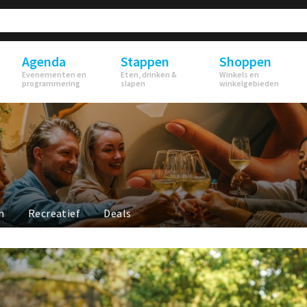
Agenda
Stappen
Shoppen
Evenementen en
Eten, drinken &
Winkels en
programmering
slapen
winkelgebieden
n
Recreatief
Deals