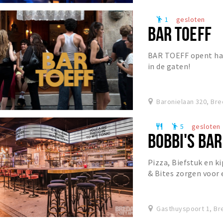
1
gesloten
emoji_people
BAR TOEFF
BAR TOEFF opent haa
in de gaten!
Baronielaan 320, Br
5
gesloten
restaurant
emoji_people
BOBBI'S BAR
Pizza, Biefstuk en ki
& Bites zorgen voor 
stellen naar eigen w
Gasthuyspoort 1, Br