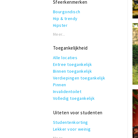
Sfeerkenmerken
Streekproducten
Rolstoeltoegankelijk
Thuis bezorgen
Bourgondisch
Invalidentoilet
Veganistisch
Hip & trendy
Kindvriendelijk
Vegetarisch
Hipster
Private dining
Bezorgen
Industrieel
Rookruimte
Meer...
Verrassingsmenu
Klassiek
Reserveren mogelijk
Modern
Terras of binnentuin
Toegankelijkheid
Romantisch
Te huur voor privé gelegenheden
Alle locaties
Thema
WiFi
Entree toegankelijk
Vintage
Binnen toegankelijk
Zakelijk & formeel
Verdiepingen toegankelijk
Pinnen
Invalidentoilet
Volledig toegankelijk
Uiteten voor studenten
Studentenkorting
Lekker voor weinig