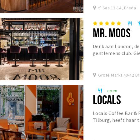
t’ Sas 13-14, Breda
restaurant
emoji_p
MR. MOOS
Denk aan London, de
gentlemens club. Giet
Franse Bistro en Mr. 
Grote Markt 40-42 B
open
restaurant
LOCALS
Locals Coffee Bar & R
Tilburg, heeft haar 
Ginnekenstraat. De k