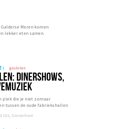
de Galderse Meren komen
en lekker eten samen.
1
gesloten
nt
LEN: DINERSHOWS,
IVEMUZIEK
n plek die je niet zomaar
n tussen de oude fabriekshallen
en sfeervolle, levendige plek wa...
id 102, Oosterhout