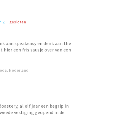
2
gesloten
eople
nk aan speakeasy en denk aan the
 hier een fris sausje over van een
Moos is geboren. Mr....
reda, Nederland
oastery, al elf jaar een begrip in
tweede vestiging geopend in de
offiebar staat bekend o...