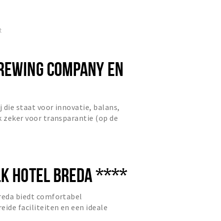
nt in het centrum van...
t
REWING COMPANY EN
j die staat voor innovatie, balans,
k zeker voor transparantie (op de
ge bieren na). Dit...
LK HOTEL BREDA ****
Breda biedt comfortabel
eide faciliteiten en een ideale
ntspanning als zakelijke gasten.