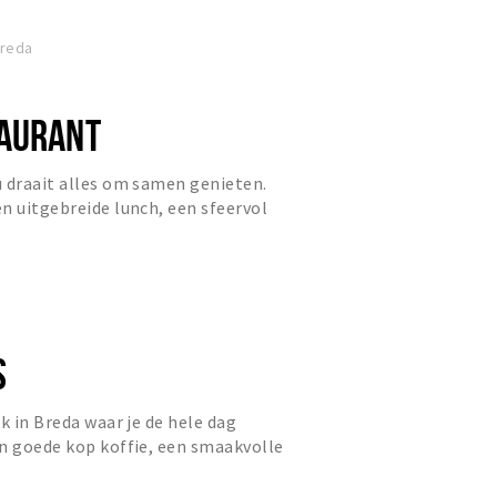
Breda
AURANT
 draait alles om samen genieten.
n uitgebreide lunch, een sfeervol
 borrel, gasten zijn...
S
k in Breda waar je de hele dag
n goede kop koffie, een smaakvolle
e borrel. De dag begin...