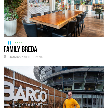
open
restaurant
FAMILY BREDA
Stationslaan 85, Breda