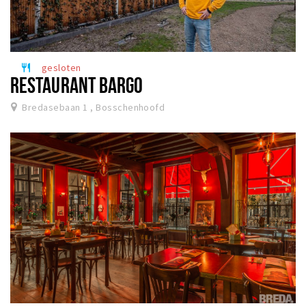
gesloten
restaurant
RESTAURANT BARGO
Bredasebaan 1 , Bosschenhoofd