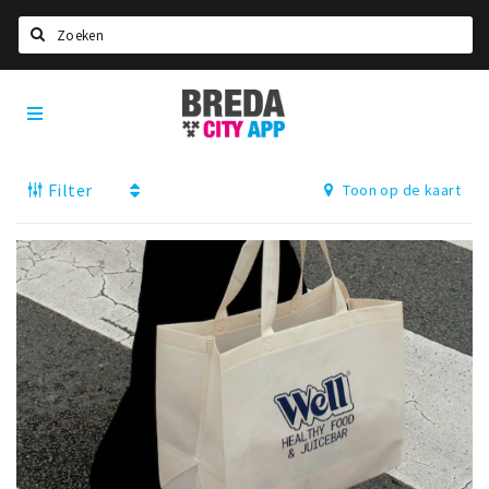
Zoeken
Breda
Home
City
App
Agenda
Filter
Toon op de kaart
Deals
Party pics
Nieuws, interviews & blogs
Eten
Drinken
Slapen
Recreatief
Winkels