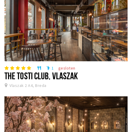
1
gesloten
restaurant
emoji_people
THE TOSTI CLUB, VLASZAK
Vlaszak 2 A4, Breda