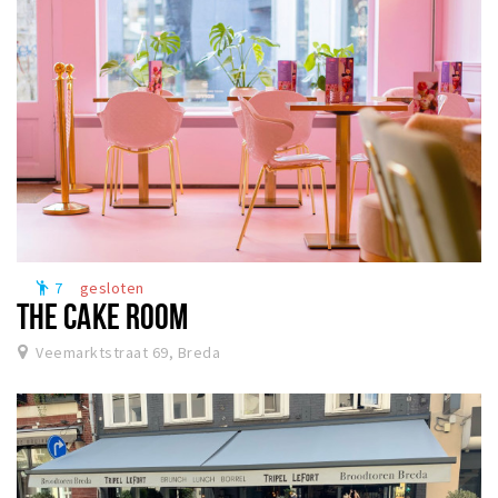
7
gesloten
emoji_people
THE CAKE ROOM
Veemarktstraat 69, Breda