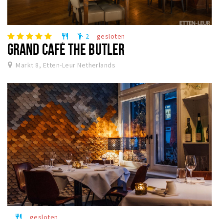
2
gesloten
restaurant
emoji_people
GRAND CAFÉ THE BUTLER
Markt 8, Etten-Leur Netherlands
gesloten
restaurant