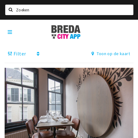
Zoeken
Breda
Home
City
App
Agenda
Filter
Toon op de kaart
Deals
Party pics
Nieuws, interviews & blogs
Eten
Drinken
Slapen
Recreatief
Winkels