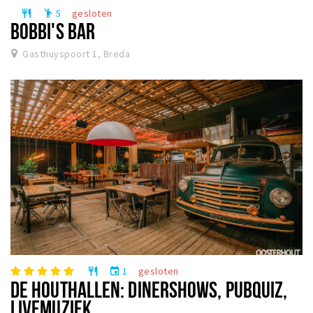
5
gesloten
restaurant
emoji_people
BOBBI'S BAR
Gasthuyspoort 1, Breda
1
gesloten
restaurant
event
DE HOUTHALLEN: DINERSHOWS, PUBQUIZ,
LIVEMUZIEK