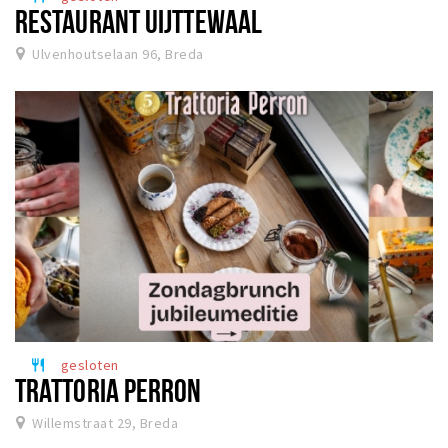
RESTAURANT UIJTTEWAAL
Ulvenhoutselaan 96, Breda
gesloten
restaurant
TRATTORIA PERRON
Willemstraat 29, Breda